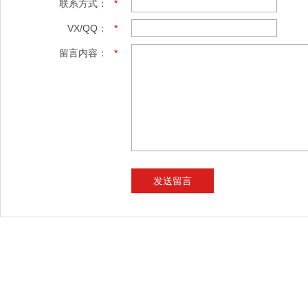
联系方式：
*
VX/QQ：
*
留言内容：
*