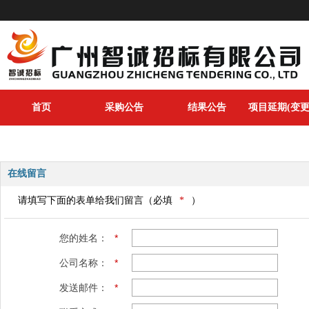
首页
采购公告
结果公告
项目延期(变更
其他采购公告
其他结果公告
在线留言
请填写下面的表单给我们留言（必填
*
）
您的姓名：
*
公司名称：
*
发送邮件：
*